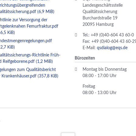
nrichtungsübergreifenden
Landesgeschäftsstelle
alitätssicherung.pdf
(6,9 MiB)
Qualitätssicherung
Burchardstraße 19
htlinie zur Versorgung der
20095 Hamburg
ftgelenknahen Femurfraktur.pdf
6,5 KiB)
Tel.: +49 (0)40-604 43 60-0
ndestmengenregelungen.pdf
Fax: +49 (0)40-604 43 60-2
2,7 KiB)
E-Mail:
qsdialog@eqs.de
litätssicherungs-Richtlinie Früh-
Bürozeiten
d Reifgeborene.pdf
(1,2 MiB)
Montag bis Donnerstag
gelungen zum Qualitätsbericht
08:00 - 17:00 Uhr
r Krankenhäuser.pdf
(357,8 KiB)
Freitag
08:00 - 13:00 Uhr
.