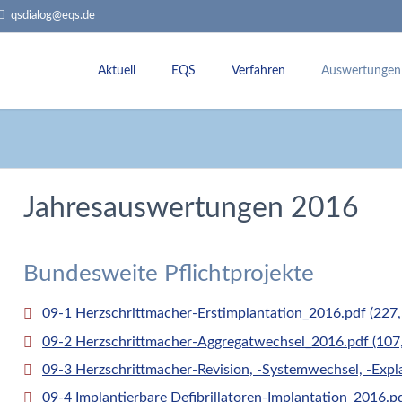
qsdialog@eqs.de
Aktuell
EQS
Verfahren
Auswertungen
Termine
Über uns
Externe Qualitätssicherung
Jahresauswert
Rundbriefe
Team
Leistungsbereiche
Dokumentatio
Historie
Sollstatistik
QI-Datenbank
Jahresauswertungen 2016
Aufgaben + Ziele
Rückmeldeberichte
Qualitätsvergleiche
Stellungnahmeverfahren
Fachkommissonen
Datenvalidierung
Bundesweite Pflichtprojekte
Landesarbeitsgemeinschaft (LAG) und Le
09-1 Herzschrittmacher-Erstimplantation_2016.pdf
(227,
09-2 Herzschrittmacher-Aggregatwechsel_2016.pdf
(107
09-3 Herzschrittmacher-Revision, -Systemwechsel, -Exp
09-4 Implantierbare Defibrillatoren-Implantation_2016.p