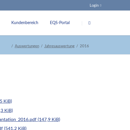
Login
Navigation
überspringen
Kundenbereich
EQS-Portal
ung
Spezifikationen
Auswertungen
Jahresauswertung
2016
nsquoten
G-BA
Veranstaltungen
Links
nkungsgremium
5 KiB)
,3 KiB)
lantation_2016.pdf
(147,9 KiB)
df
(541,2 KiB)