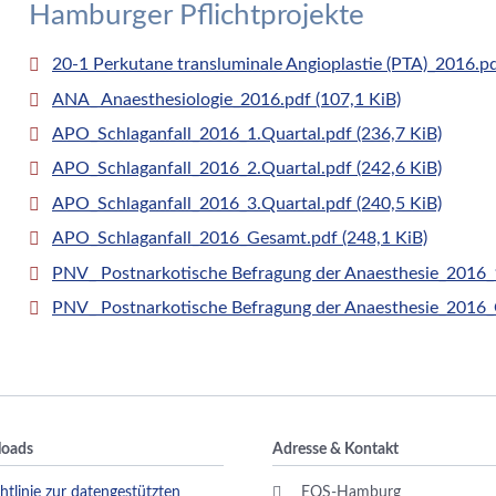
Hamburger Pflichtprojekte
20-1 Perkutane transluminale Angioplastie (PTA)_2016.p
ANA_ Anaesthesiologie_2016.pdf
(107,1 KiB)
APO_Schlaganfall_2016_1.Quartal.pdf
(236,7 KiB)
APO_Schlaganfall_2016_2.Quartal.pdf
(242,6 KiB)
APO_Schlaganfall_2016_3.Quartal.pdf
(240,5 KiB)
APO_Schlaganfall_2016_Gesamt.pdf
(248,1 KiB)
PNV_ Postnarkotische Befragung der Anaesthesie_2016_
PNV_ Postnarkotische Befragung der Anaesthesie_2016
oads
Adresse & Kontakt
htlinie zur datengestützten
EQS-Hamburg