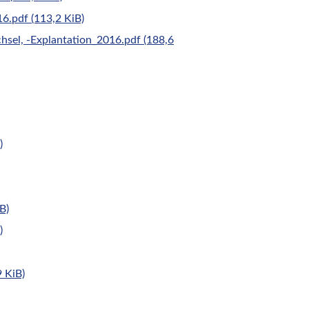
016.pdf
(113,2 KiB)
chsel, -Explantation_2016.pdf
(188,6
)
B)
)
9 KiB)