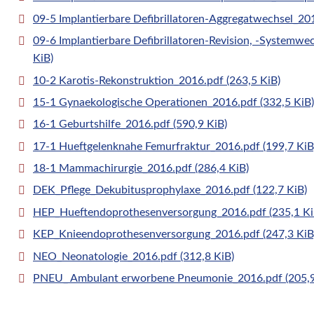
09-5 Implantierbare Defibrillatoren-Aggregatwechsel_2
09-6 Implantierbare Defibrillatoren-Revision, -Systemwe
KiB)
10-2 Karotis-Rekonstruktion_2016.pdf
(263,5 KiB)
15-1 Gynaekologische Operationen_2016.pdf
(332,5 KiB)
16-1 Geburtshilfe_2016.pdf
(590,9 KiB)
17-1 Hueftgelenknahe Femurfraktur_2016.pdf
(199,7 KiB
18-1 Mammachirurgie_2016.pdf
(286,4 KiB)
DEK_Pflege_Dekubitusprophylaxe_2016.pdf
(122,7 KiB)
HEP_Hueftendoprothesenversorgung_2016.pdf
(235,1 Ki
KEP_Knieendoprothesenversorgung_2016.pdf
(247,3 KiB
NEO_Neonatologie_2016.pdf
(312,8 KiB)
PNEU_ Ambulant erworbene Pneumonie_2016.pdf
(205,