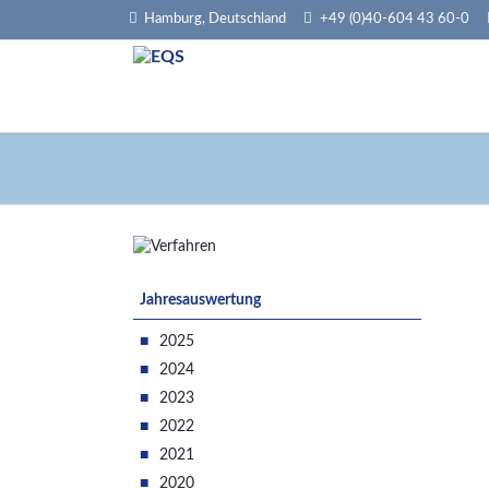
Hamburg, Deutschland
+49 (0)40-604 43 60-0
HEN
Navigation
Jahresauswertung
überspringen
2025
2024
2023
2022
2021
2020