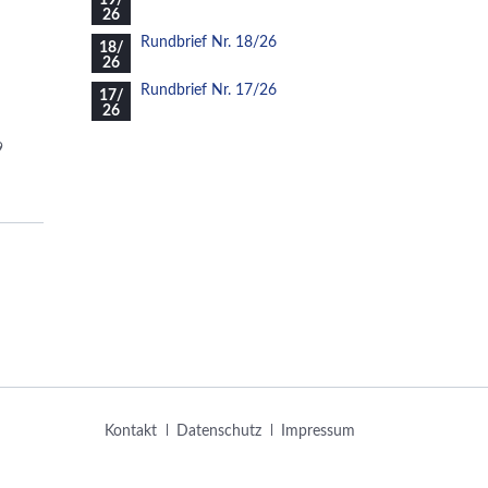
19/
26
Rundbrief Nr. 18/26
18/
26
Rundbrief Nr. 17/26
17/
26
9
Navigation
Kontakt
Datenschutz
Impressum
überspringen