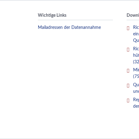
Wichtige Links
Downl
Mailadressen der Datenannahme
Ric
ei
Qu
Ric
hü
(32
Mi
(75
Qua
un
Re
de