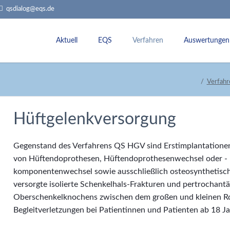
qsdialog@eqs.de
Aktuell
EQS
Verfahren
Auswertungen
Termine
Über uns
Externe Qualitätssicherung
Jahresauswert
Verfahr
Rundbriefe
Team
Leistungsbereiche
Dokumentatio
Historie
Sollstatistik
QI-Datenbank
Hüftgelenkversorgung
Aufgaben + Ziele
Rückmeldeberichte
Qualitätsvergleiche
Stellungnahmeverfahren
Gegenstand des Verfahrens QS HGV sind Erstimplantatione
Fachkommissonen
Datenvalidierung
von Hüftendoprothesen, Hüftendoprothesenwechsel oder -
Landesarbeitsgemeinschaft (LAG) und Le
komponentenwechsel sowie ausschließlich osteosynthetisc
versorgte isolierte Schenkelhals-Frakturen und pertrochan
Oberschenkelknochens zwischen dem großen und kleinen R
Begleitverletzungen bei Patientinnen und Patienten ab 18 J