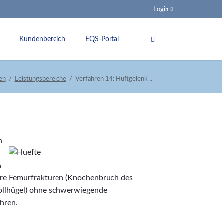
Login
Navigation
überspringen
Kundenbereich
EQS-Portal
ung
Spezifikationen
en
Leistungsbereiche
Verfahren 14: Hüftgelenk ..
nsquoten
G-BA
Veranstaltungen
Links
n
nkungsgremium
h
täre Femurfrakturen (Knochenbruch des
ollhügel) ohne schwerwiegende
ahren.