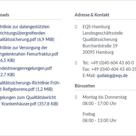
oads
Adresse & Kontakt
htlinie zur datengestützten
EQS-Hamburg
nrichtungsübergreifenden
Landesgeschäftsstelle
alitätssicherung.pdf
(6,9 MiB)
Qualitätssicherung
Burchardstraße 19
htlinie zur Versorgung der
20095 Hamburg
ftgelenknahen Femurfraktur.pdf
6,5 KiB)
Tel.: +49 (0)40-604 43 60-0
ndestmengenregelungen.pdf
Fax: +49 (0)40-604 43 60-2
2,7 KiB)
E-Mail:
qsdialog@eqs.de
litätssicherungs-Richtlinie Früh-
Bürozeiten
d Reifgeborene.pdf
(1,2 MiB)
Montag bis Donnerstag
gelungen zum Qualitätsbericht
08:00 - 17:00 Uhr
r Krankenhäuser.pdf
(357,8 KiB)
Freitag
08:00 - 13:00 Uhr