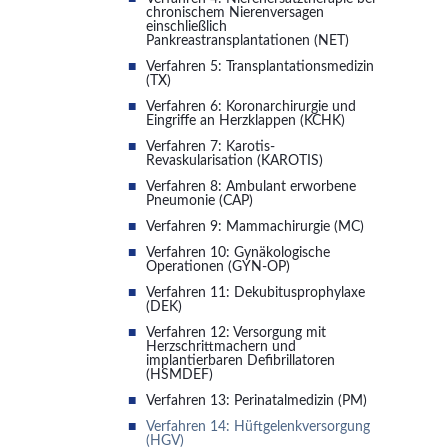
chronischem Nierenversagen
einschließlich
Pankreastransplantationen (NET)
Verfahren 5: Transplantationsmedizin
(TX)
Verfahren 6: Koronarchirurgie und
Eingriffe an Herzklappen (KCHK)
Verfahren 7: Karotis-
Revaskularisation (KAROTIS)
Verfahren 8: Ambulant erworbene
Pneumonie (CAP)
Verfahren 9: Mammachirurgie (MC)
Verfahren 10: Gynäkologische
Operationen (GYN-OP)
Verfahren 11: Dekubitusprophylaxe
(DEK)
Verfahren 12: Versorgung mit
Herzschrittmachern und
implantierbaren Defibrillatoren
(HSMDEF)
Verfahren 13: Perinatalmedizin (PM)
Verfahren 14: Hüftgelenkversorgung
(HGV)