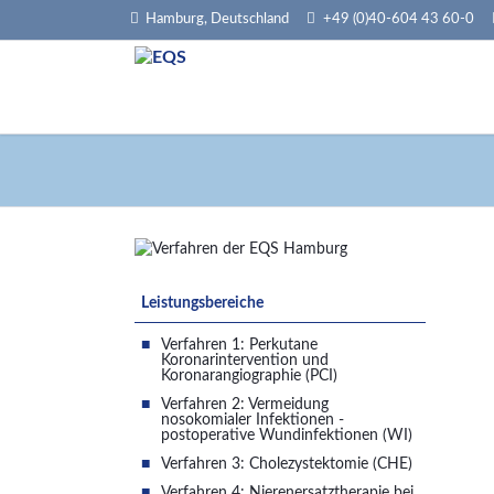
Hamburg, Deutschland
+49 (0)40-604 43 60-0
HEN
Navigation
Leistungsbereiche
überspringen
Verfahren 1: Perkutane
Koronarintervention und
Koronarangiographie (PCI)
Verfahren 2: Vermeidung
nosokomialer Infektionen -
postoperative Wundinfektionen (WI)
Verfahren 3: Cholezystektomie (CHE)
Verfahren 4: Nierenersatztherapie bei