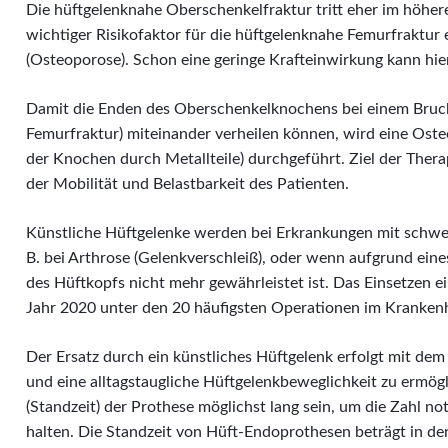
Die hüftgelenknahe Oberschenkelfraktur tritt eher im höhere
wichtiger Risikofaktor für die hüftgelenknahe Femurfraktur
(Osteoporose). Schon eine geringe Krafteinwirkung kann hier
Damit die Enden des Oberschenkelknochens bei einem Bruch
Femurfraktur) miteinander verheilen können, wird eine Ost
der Knochen durch Metallteile) durchgeführt. Ziel der Therap
der Mobilität und Belastbarkeit des Patienten.
Künstliche Hüftgelenke werden bei Erkrankungen mit schwe
B. bei Arthrose (Gelenkverschleiß), oder wenn aufgrund ei
des Hüftkopfs nicht mehr gewährleistet ist. Das Einsetzen e
Jahr 2020 unter den 20 häufigsten Operationen im Krankenh
Der Ersatz durch ein künstliches Hüftgelenk erfolgt mit dem
und eine alltagstaugliche Hüftgelenkbeweglichkeit zu ermögl
(Standzeit) der Prothese möglichst lang sein, um die Zahl n
halten. Die Standzeit von Hüft-Endoprothesen beträgt in der