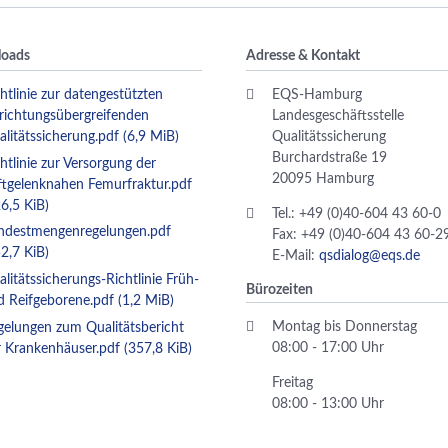
oads
Adresse & Kontakt
htlinie zur datengestützten
EQS-Hamburg
nrichtungsübergreifenden
Landesgeschäftsstelle
alitätssicherung.pdf
(6,9 MiB)
Qualitätssicherung
Burchardstraße 19
htlinie zur Versorgung der
20095 Hamburg
ftgelenknahen Femurfraktur.pdf
6,5 KiB)
Tel.: +49 (0)40-604 43 60-0
ndestmengenregelungen.pdf
Fax: +49 (0)40-604 43 60-2
2,7 KiB)
E-Mail:
qsdialog@eqs.de
litätssicherungs-Richtlinie Früh-
Bürozeiten
d Reifgeborene.pdf
(1,2 MiB)
Montag bis Donnerstag
gelungen zum Qualitätsbericht
08:00 - 17:00 Uhr
r Krankenhäuser.pdf
(357,8 KiB)
Freitag
08:00 - 13:00 Uhr