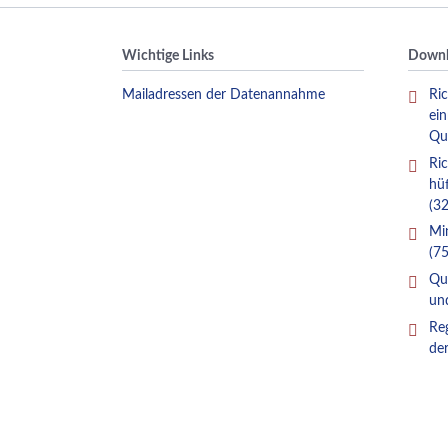
Wichtige Links
Downl
Mailadressen der Datenannahme
Ric
ei
Qu
Ric
hü
(32
Mi
(75
Qua
un
Re
de