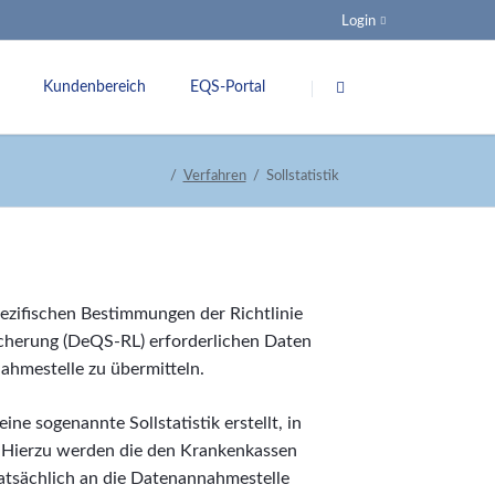
Login
Navigation
überspringen
Kundenbereich
EQS-Portal
ung
Spezifikationen
Verfahren
Sollstatistik
nsquoten
G-BA
Veranstaltungen
Links
ezifischen Bestimmungen der Richtlinie
icherung (DeQS-RL) erforderlichen Daten
nkungsgremium
hmestelle zu übermitteln.
ine sogenannte Sollstatistik erstellt, in
 Hierzu werden die den Krankenkassen
atsächlich an die Datenannahmestelle