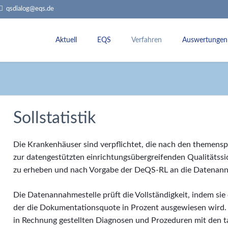
qsdialog@eqs.de
Aktuell
EQS
Verfahren
Auswertungen
Termine
Über uns
Externe Qualitätssicherung
Jahresauswert
Rundbriefe
Team
Leistungsbereiche
Dokumentatio
Historie
QI-Datenbank
Sollstatistik
Aufgaben + Ziele
Rückmeldeberichte
Qualitätsvergleiche
Stellungnahmeverfahren
Die Krankenhäuser sind verpflichtet, die nach den themensp
Fachkommissonen
Datenvalidierung
zur datengestützten einrichtungsübergreifenden Qualitätss
Landesarbeitsgemeinschaft (LAG) und Le
zu erheben und nach Vorgabe der DeQS-RL an die Datenanna
Die Datenannahmestelle prüft die Vollständigkeit, indem sie e
der die Dokumentationsquote in Prozent ausgewiesen wird.
in Rechnung gestellten Diagnosen und Prozeduren mit den t