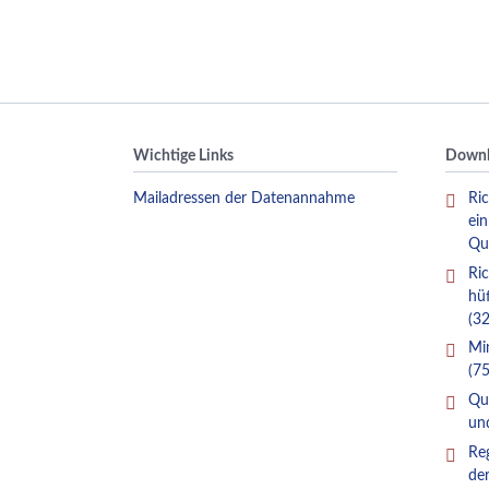
Wichtige Links
Downl
Mailadressen der Datenannahme
Ric
ei
Qu
Ric
hü
(32
Mi
(75
Qua
un
Re
de