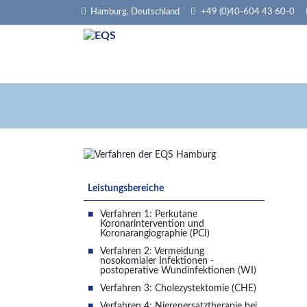
Hamburg, Deutschland
+49 (0)40-604 43 60-0
HEN
Navigation
Leistungsbereiche
überspringen
Verfahren 1: Perkutane
Koronarintervention und
Koronarangiographie (PCI)
Verfahren 2: Vermeidung
nosokomialer Infektionen -
postoperative Wundinfektionen (WI)
Verfahren 3: Cholezystektomie (CHE)
Verfahren 4: Nierenersatztherapie bei