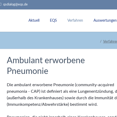
qsdialog@eqs.de
Aktuell
EQS
Verfahren
Auswertungen
Termine
Über uns
Externe Qualitätssicherung
Jahresauswert
Verfahre
Rundbriefe
Team
Leistungsbereiche
Dokumentatio
Historie
Sollstatistik
QI-Datenbank
Ambulant erworbene
Aufgaben + Ziele
Rückmeldeberichte
Pneumonie
Qualitätsvergleiche
Stellungnahmeverfahren
Fachkommissonen
Datenvalidierung
Die ambulant erworbene Pneumonie (community-acquired
Landesarbeitsgemeinschaft (LAG) und Le
pneumonia - CAP) ist definiert als eine Lungenentzündung, 
(außerhalb des Krankenhauses) sowie durch die Immunität d
(Immunkompetenz/Abwehrstärke) bestimmt wird.