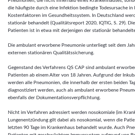
Pneumonien, die nicht innerhalb eines Krankenhauses, son
die häufigste durch eine Infektion bedingte Todesursache i
Kostenfaktoren im Gesundheitssystem. In Deutschland wer
stationär behandelt (Qualitätsreport 2020, IQTIG, S. 29). D
Patienten ist in etwa mit derjenigen der stationär behandelt
Die ambulant erworbene Pneumonie unterliegt seit dem Jahr
externen stationären Qualitätssicherung.
Gegenstand des Verfahrens QS CAP sind ambulant erworbe
Patienten ab einem Alter von 18 Jahren. Aufgrund der Inkuba
werden alle Pneumonien, die innerhalb der ersten beiden T
diagnostiziert werden, auch als ambulant erworbene Pneumo
ebenfalls der Dokumentationsverpflichtung.
Nicht im Verfahren adressiert werden nosokomiale (im Kra
Lungenentzündung gilt dabei als nosokomial, wenn die Patien
letzten 90 Tage im Krankenhaus behandelt wurde. Auch Pn