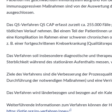
Patienten mit geschwächtem Immunsystem aufgrund von Be
immunsuppressiven Maßnahmen sind von der Auswertung d
ausgeschlossen.
Das QS-Verfahren QS CAP erfasst zurzeit ca. 255.000 Fälle
tödlichen Verlauf nehmen. Bei einem Teil der Patientinnen 
eine Komplikation im Rahmen einer schweren chronischen o
z. B. einer fortgeschrittenen Krebserkrankung (Qualitätsrepo
Das Verfahren soll insbesondere diagnostische und therap
Sterblichkeit während des stationären Aufenthalts messen, 
Ziele des Verfahrens sind die Verbesserung der Prozessqualit
Durchführung der notwendigen Maßnahmen) und eine Verring
Das Verfahren wird länderbezogen und bezogen auf ein Kalen
Weiterführende Informationen zum Verfahren können der
https://iqtig.org/qs-verfahren/pneu/
.