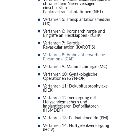
chronischem Nierenversagen
einschließlich
Pankreastransplantationen (NET)
Verfahren 5: Transplantationsmedizin
(TX)
Verfahren 6: Koronarchirurgie und
Eingriffe an Herzklappen (KCHK)
Verfahren 7: Karotis-
Revaskularisation (KAROTIS)
Verfahren 8: Ambulant erworbene
Pneumonie (CAP)
Verfahren 9: Mammachirurgie (MC)
Verfahren 10: Gynäkologische
Operationen (GYN-OP)
Verfahren 11: Dekubitusprophylaxe
(DEK)
Verfahren 12: Versorgung mit
Herzschrittmachern und
implantierbaren Defibrillatoren
(HSMDEF)
Verfahren 13: Perinatalmedizin (PM)
Verfahren 14: Hüftgelenkversorgung
(HGV)