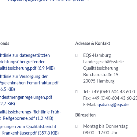
oads
Adresse & Kontakt
htlinie zur datengestützten
EQS-Hamburg
nrichtungsübergreifenden
Landesgeschäftsstelle
alitätssicherung.pdf
(6,9 MiB)
Qualitätssicherung
Burchardstraße 19
htlinie zur Versorgung der
20095 Hamburg
ftgelenknahen Femurfraktur.pdf
6,5 KiB)
Tel.: +49 (0)40-604 43 60-0
ndestmengenregelungen.pdf
Fax: +49 (0)40-604 43 60-2
2,7 KiB)
E-Mail:
qsdialog@eqs.de
litätssicherungs-Richtlinie Früh-
Bürozeiten
d Reifgeborene.pdf
(1,2 MiB)
Montag bis Donnerstag
gelungen zum Qualitätsbericht
08:00 - 17:00 Uhr
r Krankenhäuser.pdf
(357,8 KiB)