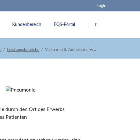
Login
Navigation
überspringen
Kundenbereich
EQS-Portal
ung
Spezifikationen
n
Leistungsbereiche
Verfahren 8: Ambulant erw ..
nsquoten
G-BA
Veranstaltungen
Links
nkungsgremium
die durch den Ort des Erwerbs
es Patienten